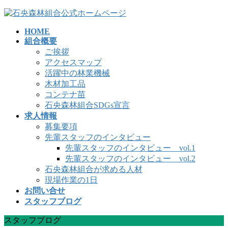
コ
ナ
ン
ビ
HOME
テ
ゲ
組合概要
ン
ー
ご挨拶
ツ
シ
アクセスマップ
へ
ョ
活躍中の林業機械
ス
ン
木材加工品
キ
に
コンテナ苗
ッ
移
石央森林組合SDGs宣言
プ
動
求人情報
募集要項
先輩スタッフのインタビュー
先輩スタッフのインタビュー vol.1
先輩スタッフのインタビュー vol.2
石央森林組合が求める人材
現場作業の1日
お問い合せ
スタッフブログ
スタッフブログ