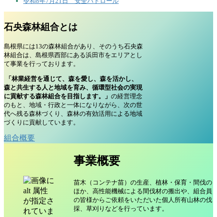
令和8年7月21日 安全パトロール
石央森林組合とは
島根県には13の森林組合があり、そのうち石央森
林組合は、島根県西部にある浜田市をエリアとし
て事業を行っております。
「林業経営を通じて、森を愛し、森を活かし、
森と共生する人と地域を育み、循環型社会の実現
に貢献する森林組合を目指します。」
の経営理念
のもと、地域・行政と一体になりながら、次の世
代へ残る森林づくり、森林の有効活用による地域
づくりに貢献しています。
組合概要
事業概要
苗木（コンテナ苗）の生産、植林・保育・間伐の
ほか、高性能機械による間伐材の搬出や、組合員
の皆様からご依頼をいただいた個人所有山林の伐
採、草刈りなどを行っています。