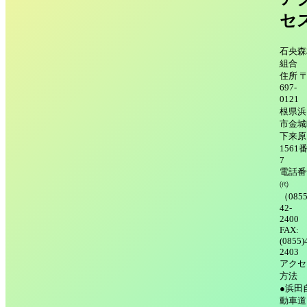
セ
石央森
組合
住所 
697-
0121
根県浜
市金城
下来原
1561
7
電話番
㈹
（085
42-
240
FAX:
(0855)
2403
アクセ
方法
●浜田
動車道