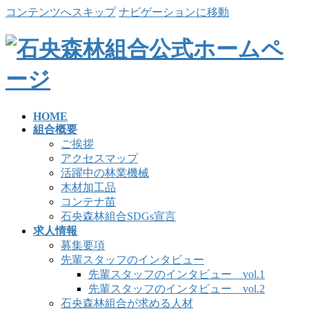
コンテンツへスキップ
ナビゲーションに移動
HOME
組合概要
ご挨拶
アクセスマップ
活躍中の林業機械
木材加工品
コンテナ苗
石央森林組合SDGs宣言
求人情報
募集要項
先輩スタッフのインタビュー
先輩スタッフのインタビュー vol.1
先輩スタッフのインタビュー vol.2
石央森林組合が求める人材