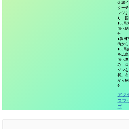
金城イ
ターチ
ンジよ
り、国
186号
面へ約
分
●浜田
街から
186号
を広島
面へ進
み、ロ
ソンを
折。市
から約
分
アク
スマ
プ