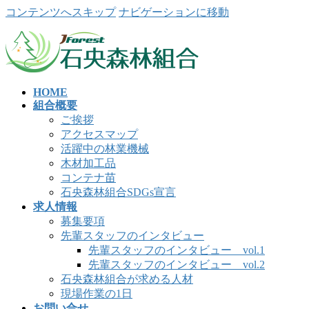
コンテンツへスキップ
ナビゲーションに移動
HOME
組合概要
ご挨拶
アクセスマップ
活躍中の林業機械
木材加工品
コンテナ苗
石央森林組合SDGs宣言
求人情報
募集要項
先輩スタッフのインタビュー
先輩スタッフのインタビュー vol.1
先輩スタッフのインタビュー vol.2
石央森林組合が求める人材
現場作業の1日
お問い合せ