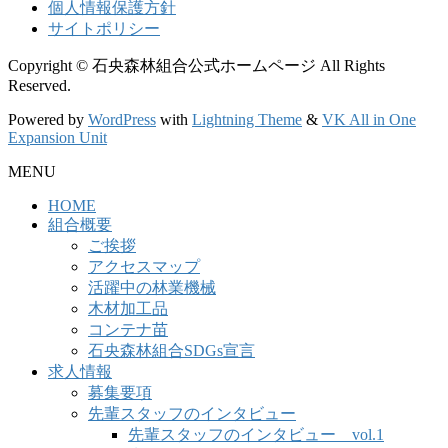
個人情報保護方針
サイトポリシー
Copyright © 石央森林組合公式ホームページ All Rights
Reserved.
Powered by
WordPress
with
Lightning Theme
&
VK All in One
Expansion Unit
MENU
HOME
組合概要
ご挨拶
アクセスマップ
活躍中の林業機械
木材加工品
コンテナ苗
石央森林組合SDGs宣言
求人情報
募集要項
先輩スタッフのインタビュー
先輩スタッフのインタビュー vol.1