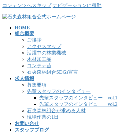
コンテンツへスキップ
ナビゲーションに移動
HOME
組合概要
ご挨拶
アクセスマップ
活躍中の林業機械
木材加工品
コンテナ苗
石央森林組合SDGs宣言
求人情報
募集要項
先輩スタッフのインタビュー
先輩スタッフのインタビュー vol.1
先輩スタッフのインタビュー vol.2
石央森林組合が求める人材
現場作業の1日
お問い合せ
スタッフブログ