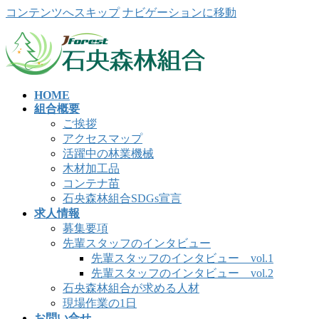
コンテンツへスキップ
ナビゲーションに移動
HOME
組合概要
ご挨拶
アクセスマップ
活躍中の林業機械
木材加工品
コンテナ苗
石央森林組合SDGs宣言
求人情報
募集要項
先輩スタッフのインタビュー
先輩スタッフのインタビュー vol.1
先輩スタッフのインタビュー vol.2
石央森林組合が求める人材
現場作業の1日
お問い合せ