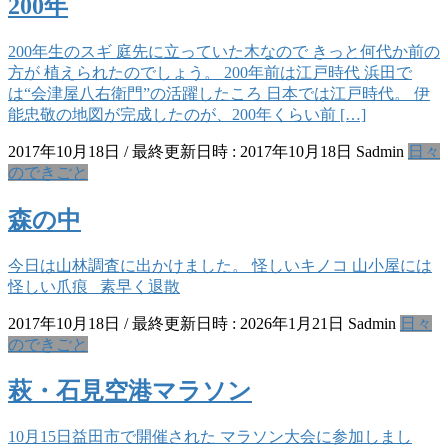
200年
200年生のスギ 庭先に立っていた木なので きっと何代か前の
方が 植えられたのでしょう。 200年前は江戸時代 浜田で
は“会津屋八右衛門”の活躍したころ 日本では江戸時代。 伊
能忠敬の地図が完成したのが、200年くらい前 […]
2017年10月18日
/ 最終更新日時 :
2017年10月18日
Sadmin
日々
のできごと
森の中
今日は山林調査に出かけました。 怪しいキノコ 山小屋には
怪しい爪痕 素早く退散
2017年10月18日
/ 最終更新日時 :
2026年1月21日
Sadmin
日々
のできごと
萩・石見空港マラソン
10月15日益田市で開催された マラソン大会に参加しまし