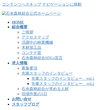
コンテンツへスキップ
ナビゲーションに移動
HOME
組合概要
ご挨拶
アクセスマップ
活躍中の林業機械
木材加工品
コンテナ苗
石央森林組合SDGs宣言
求人情報
募集要項
先輩スタッフのインタビュー
先輩スタッフのインタビュー vol.1
先輩スタッフのインタビュー vol.2
石央森林組合が求める人材
現場作業の1日
お問い合せ
スタッフブログ