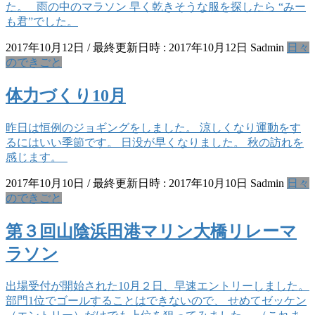
た。 雨の中のマラソン 早く乾きそうな服を探したら “みー
も君”でした。
2017年10月12日
/ 最終更新日時 :
2017年10月12日
Sadmin
日々
のできごと
体力づくり10月
昨日は恒例のジョギングをしました。 涼しくなり運動をす
るにはいい季節です。 日没が早くなりました。 秋の訪れを
感じます。
2017年10月10日
/ 最終更新日時 :
2017年10月10日
Sadmin
日々
のできごと
第３回山陰浜田港マリン大橋リレーマ
ラソン
出場受付が開始された10月２日、早速エントリーしました。
部門1位でゴールすることはできないので、 せめてゼッケン