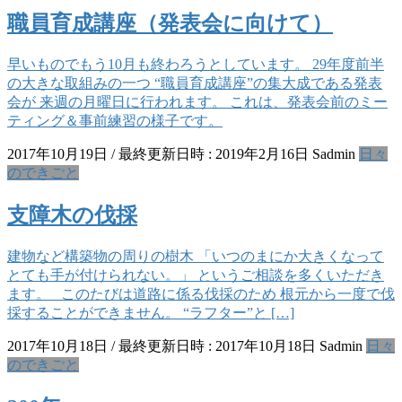
職員育成講座（発表会に向けて）
早いものでもう10月も終わろうとしています。 29年度前半
の大きな取組みの一つ “職員育成講座”の集大成である発表
会が 来週の月曜日に行われます。 これは、発表会前のミー
ティング＆事前練習の様子です。
2017年10月19日
/ 最終更新日時 :
2019年2月16日
Sadmin
日々
のできごと
支障木の伐採
建物など構築物の周りの樹木 「いつのまにか大きくなって
とても手が付けられない。」 というご相談を多くいただき
ます。 このたびは道路に係る伐採のため 根元から一度で伐
採することができません。 “ラフター”と […]
2017年10月18日
/ 最終更新日時 :
2017年10月18日
Sadmin
日々
のできごと