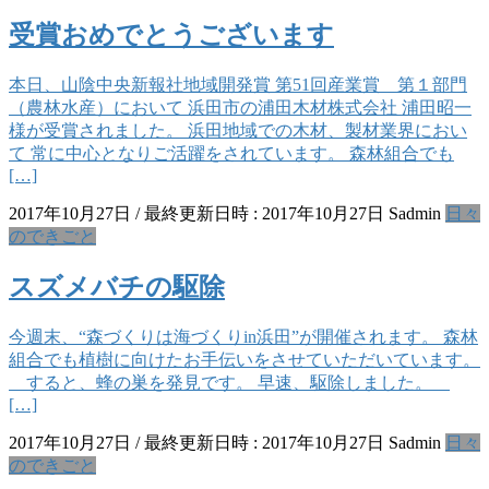
受賞おめでとうございます
本日、山陰中央新報社地域開発賞 第51回産業賞 第１部門
（農林水産）において 浜田市の浦田木材株式会社 浦田昭一
様が受賞されました。 浜田地域での木材、製材業界におい
て 常に中心となりご活躍をされています。 森林組合でも
[…]
2017年10月27日
/ 最終更新日時 :
2017年10月27日
Sadmin
日々
のできごと
スズメバチの駆除
今週末、“森づくりは海づくりin浜田”が開催されます。 森林
組合でも植樹に向けたお手伝いをさせていただいています。
すると、蜂の巣を発見です。 早速、駆除しました。
[…]
2017年10月27日
/ 最終更新日時 :
2017年10月27日
Sadmin
日々
のできごと