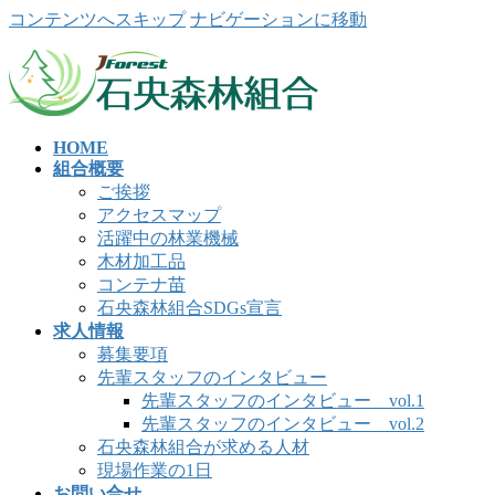
コンテンツへスキップ
ナビゲーションに移動
HOME
組合概要
ご挨拶
アクセスマップ
活躍中の林業機械
木材加工品
コンテナ苗
石央森林組合SDGs宣言
求人情報
募集要項
先輩スタッフのインタビュー
先輩スタッフのインタビュー vol.1
先輩スタッフのインタビュー vol.2
石央森林組合が求める人材
現場作業の1日
お問い合せ