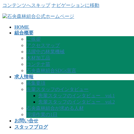
コンテンツへスキップ
ナビゲーションに移動
HOME
組合概要
ご挨拶
アクセスマップ
活躍中の林業機械
木材加工品
コンテナ苗
石央森林組合SDGs宣言
求人情報
募集要項
先輩スタッフのインタビュー
先輩スタッフのインタビュー vol.1
先輩スタッフのインタビュー vol.2
石央森林組合が求める人材
現場作業の1日
お問い合せ
スタッフブログ