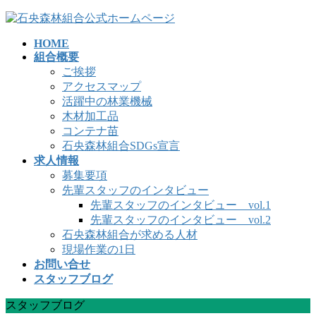
コ
ナ
ン
ビ
HOME
テ
ゲ
組合概要
ン
ー
ご挨拶
ツ
シ
アクセスマップ
へ
ョ
活躍中の林業機械
ス
ン
木材加工品
キ
に
コンテナ苗
ッ
移
石央森林組合SDGs宣言
プ
動
求人情報
募集要項
先輩スタッフのインタビュー
先輩スタッフのインタビュー vol.1
先輩スタッフのインタビュー vol.2
石央森林組合が求める人材
現場作業の1日
お問い合せ
スタッフブログ
スタッフブログ