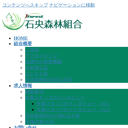
コンテンツへスキップ
ナビゲーションに移動
HOME
組合概要
ご挨拶
アクセスマップ
活躍中の林業機械
木材加工品
コンテナ苗
石央森林組合SDGs宣言
求人情報
募集要項
先輩スタッフのインタビュー
先輩スタッフのインタビュー vol.1
先輩スタッフのインタビュー vol.2
石央森林組合が求める人材
現場作業の1日
お問い合せ