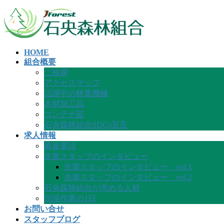
コ
ナ
ン
ビ
テ
ゲ
ン
ー
HOME
ツ
シ
組合概要
へ
ョ
ご挨拶
ス
ン
アクセスマップ
キ
に
活躍中の林業機械
ッ
移
木材加工品
プ
動
コンテナ苗
石央森林組合SDGs宣言
求人情報
募集要項
先輩スタッフのインタビュー
先輩スタッフのインタビュー vol.1
先輩スタッフのインタビュー vol.2
石央森林組合が求める人材
現場作業の1日
お問い合せ
スタッフブログ