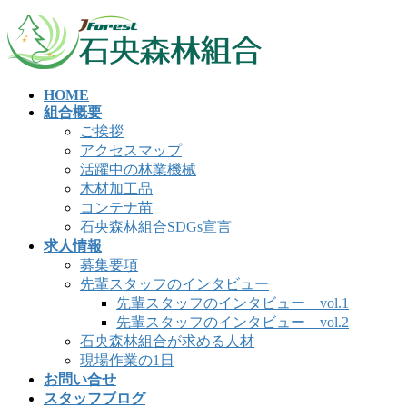
コ
ナ
ン
ビ
テ
ゲ
ン
ー
HOME
ツ
シ
組合概要
へ
ョ
ご挨拶
ス
ン
アクセスマップ
キ
に
活躍中の林業機械
ッ
移
木材加工品
プ
動
コンテナ苗
石央森林組合SDGs宣言
求人情報
募集要項
先輩スタッフのインタビュー
先輩スタッフのインタビュー vol.1
先輩スタッフのインタビュー vol.2
石央森林組合が求める人材
現場作業の1日
お問い合せ
スタッフブログ