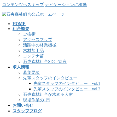
コンテンツへスキップ
ナビゲーションに移動
HOME
組合概要
ご挨拶
アクセスマップ
活躍中の林業機械
木材加工品
コンテナ苗
石央森林組合SDGs宣言
求人情報
募集要項
先輩スタッフのインタビュー
先輩スタッフのインタビュー vol.1
先輩スタッフのインタビュー vol.2
石央森林組合が求める人材
現場作業の1日
お問い合せ
スタッフブログ