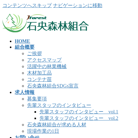
コンテンツへスキップ
ナビゲーションに移動
HOME
組合概要
ご挨拶
アクセスマップ
活躍中の林業機械
木材加工品
コンテナ苗
石央森林組合SDGs宣言
求人情報
募集要項
先輩スタッフのインタビュー
先輩スタッフのインタビュー vol.1
先輩スタッフのインタビュー vol.2
石央森林組合が求める人材
現場作業の1日
お問い合せ