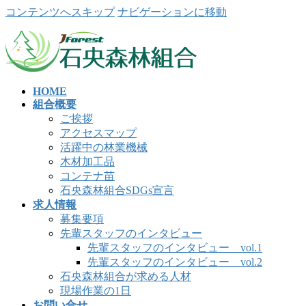
コンテンツへスキップ
ナビゲーションに移動
HOME
組合概要
ご挨拶
アクセスマップ
活躍中の林業機械
木材加工品
コンテナ苗
石央森林組合SDGs宣言
求人情報
募集要項
先輩スタッフのインタビュー
先輩スタッフのインタビュー vol.1
先輩スタッフのインタビュー vol.2
石央森林組合が求める人材
現場作業の1日
お問い合せ