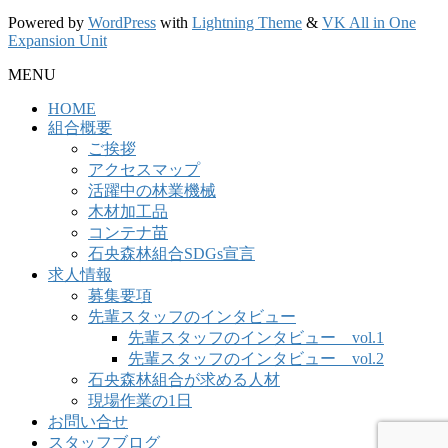
Powered by
WordPress
with
Lightning Theme
&
VK All in One
Expansion Unit
MENU
HOME
組合概要
ご挨拶
アクセスマップ
活躍中の林業機械
木材加工品
コンテナ苗
石央森林組合SDGs宣言
求人情報
募集要項
先輩スタッフのインタビュー
先輩スタッフのインタビュー vol.1
先輩スタッフのインタビュー vol.2
石央森林組合が求める人材
現場作業の1日
お問い合せ
スタッフブログ