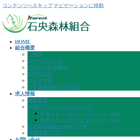
コンテンツへスキップ
ナビゲーションに移動
HOME
組合概要
ご挨拶
アクセスマップ
活躍中の林業機械
木材加工品
コンテナ苗
石央森林組合SDGs宣言
求人情報
募集要項
先輩スタッフのインタビュー
先輩スタッフのインタビュー vol.1
先輩スタッフのインタビュー vol.2
石央森林組合が求める人材
現場作業の1日
お問い合せ