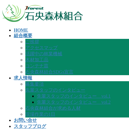
コ
ナ
ン
ビ
テ
ゲ
ン
ー
HOME
ツ
シ
組合概要
へ
ョ
ご挨拶
ス
ン
アクセスマップ
キ
に
活躍中の林業機械
ッ
移
木材加工品
プ
動
コンテナ苗
石央森林組合SDGs宣言
求人情報
募集要項
先輩スタッフのインタビュー
先輩スタッフのインタビュー vol.1
先輩スタッフのインタビュー vol.2
石央森林組合が求める人材
現場作業の1日
お問い合せ
スタッフブログ