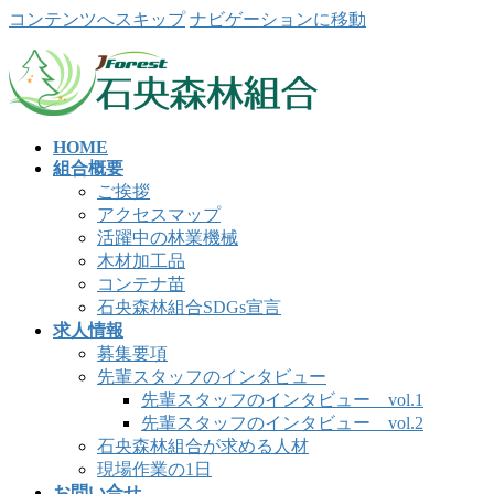
コンテンツへスキップ
ナビゲーションに移動
HOME
組合概要
ご挨拶
アクセスマップ
活躍中の林業機械
木材加工品
コンテナ苗
石央森林組合SDGs宣言
求人情報
募集要項
先輩スタッフのインタビュー
先輩スタッフのインタビュー vol.1
先輩スタッフのインタビュー vol.2
石央森林組合が求める人材
現場作業の1日
お問い合せ