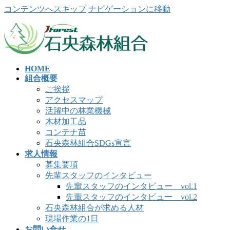
コンテンツへスキップ
ナビゲーションに移動
HOME
組合概要
ご挨拶
アクセスマップ
活躍中の林業機械
木材加工品
コンテナ苗
石央森林組合SDGs宣言
求人情報
募集要項
先輩スタッフのインタビュー
先輩スタッフのインタビュー vol.1
先輩スタッフのインタビュー vol.2
石央森林組合が求める人材
現場作業の1日
お問い合せ