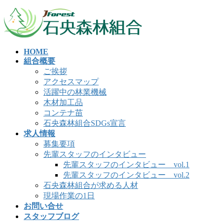
コ
ナ
ン
ビ
テ
ゲ
ン
ー
HOME
ツ
シ
組合概要
へ
ョ
ご挨拶
ス
ン
アクセスマップ
キ
に
活躍中の林業機械
ッ
移
木材加工品
プ
動
コンテナ苗
石央森林組合SDGs宣言
求人情報
募集要項
先輩スタッフのインタビュー
先輩スタッフのインタビュー vol.1
先輩スタッフのインタビュー vol.2
石央森林組合が求める人材
現場作業の1日
お問い合せ
スタッフブログ