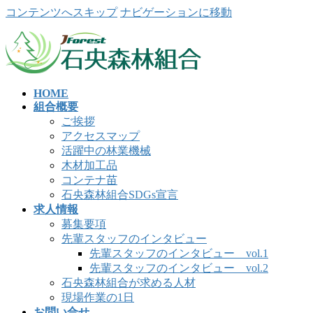
コンテンツへスキップ
ナビゲーションに移動
HOME
組合概要
ご挨拶
アクセスマップ
活躍中の林業機械
木材加工品
コンテナ苗
石央森林組合SDGs宣言
求人情報
募集要項
先輩スタッフのインタビュー
先輩スタッフのインタビュー vol.1
先輩スタッフのインタビュー vol.2
石央森林組合が求める人材
現場作業の1日
お問い合せ