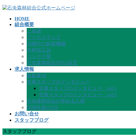
コ
ナ
ン
ビ
HOME
テ
ゲ
組合概要
ン
ー
ご挨拶
ツ
シ
アクセスマップ
へ
ョ
活躍中の林業機械
ス
ン
木材加工品
キ
に
コンテナ苗
ッ
移
石央森林組合SDGs宣言
プ
動
求人情報
募集要項
先輩スタッフのインタビュー
先輩スタッフのインタビュー vol.1
先輩スタッフのインタビュー vol.2
石央森林組合が求める人材
現場作業の1日
お問い合せ
スタッフブログ
スタッフブログ