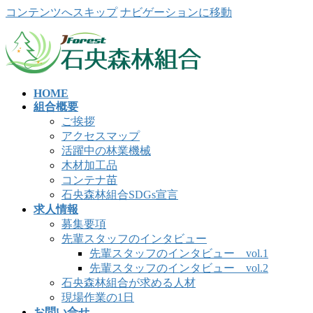
コンテンツへスキップ
ナビゲーションに移動
HOME
組合概要
ご挨拶
アクセスマップ
活躍中の林業機械
木材加工品
コンテナ苗
石央森林組合SDGs宣言
求人情報
募集要項
先輩スタッフのインタビュー
先輩スタッフのインタビュー vol.1
先輩スタッフのインタビュー vol.2
石央森林組合が求める人材
現場作業の1日
お問い合せ