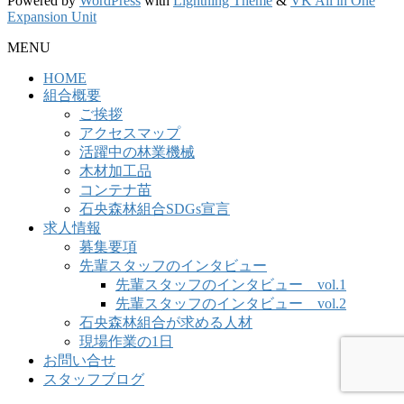
Powered by
WordPress
with
Lightning Theme
&
VK All in One
Expansion Unit
MENU
HOME
組合概要
ご挨拶
アクセスマップ
活躍中の林業機械
木材加工品
コンテナ苗
石央森林組合SDGs宣言
求人情報
募集要項
先輩スタッフのインタビュー
先輩スタッフのインタビュー vol.1
先輩スタッフのインタビュー vol.2
石央森林組合が求める人材
現場作業の1日
お問い合せ
スタッフブログ