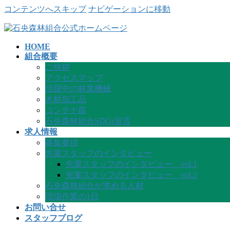
コンテンツへスキップ
ナビゲーションに移動
HOME
組合概要
ご挨拶
アクセスマップ
活躍中の林業機械
木材加工品
コンテナ苗
石央森林組合SDGs宣言
求人情報
募集要項
先輩スタッフのインタビュー
先輩スタッフのインタビュー vol.1
先輩スタッフのインタビュー vol.2
石央森林組合が求める人材
現場作業の1日
お問い合せ
スタッフブログ