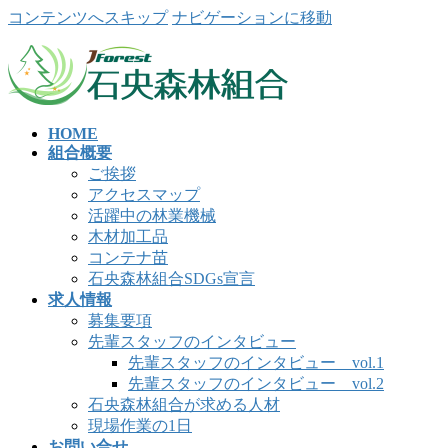
コンテンツへスキップ
ナビゲーションに移動
HOME
組合概要
ご挨拶
アクセスマップ
活躍中の林業機械
木材加工品
コンテナ苗
石央森林組合SDGs宣言
求人情報
募集要項
先輩スタッフのインタビュー
先輩スタッフのインタビュー vol.1
先輩スタッフのインタビュー vol.2
石央森林組合が求める人材
現場作業の1日
お問い合せ