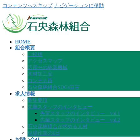
コンテンツへスキップ
ナビゲーションに移動
HOME
組合概要
ご挨拶
アクセスマップ
活躍中の林業機械
木材加工品
コンテナ苗
石央森林組合SDGs宣言
求人情報
募集要項
先輩スタッフのインタビュー
先輩スタッフのインタビュー vol.1
先輩スタッフのインタビュー vol.2
石央森林組合が求める人材
現場作業の1日
お問い合せ