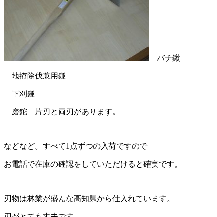
バチ鍬
地拵除伐兼用鎌
下刈鎌
磨鉈 片刃と両刃があります。
などなど。すべて1点ずつの入荷ですので
お電話で在庫の確認をしていただけると確実です。
刃物は林業が盛んな高知県から仕入れています。
刃がとても丈夫です。