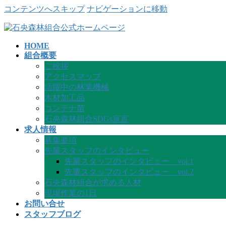
コンテンツへスキップ
ナビゲーションに移動
HOME
組合概要
ご挨拶
アクセスマップ
活躍中の林業機械
木材加工品
コンテナ苗
石央森林組合SDGs宣言
求人情報
募集要項
先輩スタッフのインタビュー
先輩スタッフのインタビュー vol.1
先輩スタッフのインタビュー vol.2
石央森林組合が求める人材
現場作業の1日
お問い合せ
スタッフブログ