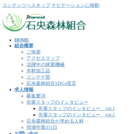
コンテンツへスキップ
ナビゲーションに移動
HOME
組合概要
ご挨拶
アクセスマップ
活躍中の林業機械
木材加工品
コンテナ苗
石央森林組合SDGs宣言
求人情報
募集要項
先輩スタッフのインタビュー
先輩スタッフのインタビュー vol.1
先輩スタッフのインタビュー vol.2
石央森林組合が求める人材
現場作業の1日
お問い合せ