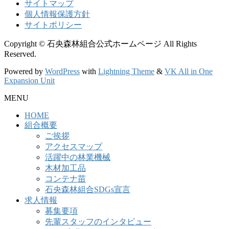
サイトマップ
個人情報保護方針
サイトポリシー
Copyright © 石央森林組合公式ホームページ All Rights
Reserved.
Powered by
WordPress
with
Lightning Theme
&
VK All in One
Expansion Unit
MENU
HOME
組合概要
ご挨拶
アクセスマップ
活躍中の林業機械
木材加工品
コンテナ苗
石央森林組合SDGs宣言
求人情報
募集要項
先輩スタッフのインタビュー