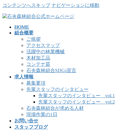
コンテンツへスキップ
ナビゲーションに移動
HOME
組合概要
ご挨拶
アクセスマップ
活躍中の林業機械
木材加工品
コンテナ苗
石央森林組合SDGs宣言
求人情報
募集要項
先輩スタッフのインタビュー
先輩スタッフのインタビュー vol.1
先輩スタッフのインタビュー vol.2
石央森林組合が求める人材
現場作業の1日
お問い合せ
スタッフブログ