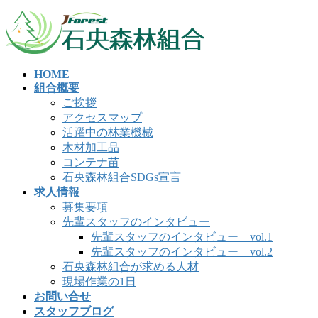
コ
ナ
ン
ビ
テ
ゲ
ン
ー
HOME
ツ
シ
組合概要
へ
ョ
ご挨拶
ス
ン
アクセスマップ
キ
に
活躍中の林業機械
ッ
移
木材加工品
プ
動
コンテナ苗
石央森林組合SDGs宣言
求人情報
募集要項
先輩スタッフのインタビュー
先輩スタッフのインタビュー vol.1
先輩スタッフのインタビュー vol.2
石央森林組合が求める人材
現場作業の1日
お問い合せ
スタッフブログ