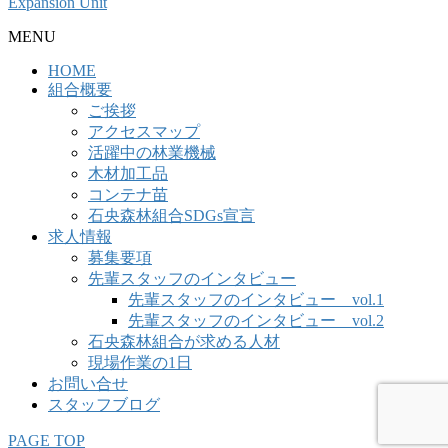
Expansion Unit
MENU
HOME
組合概要
ご挨拶
アクセスマップ
活躍中の林業機械
木材加工品
コンテナ苗
石央森林組合SDGs宣言
求人情報
募集要項
先輩スタッフのインタビュー
先輩スタッフのインタビュー vol.1
先輩スタッフのインタビュー vol.2
石央森林組合が求める人材
現場作業の1日
お問い合せ
スタッフブログ
PAGE TOP