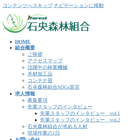
コンテンツへスキップ
ナビゲーションに移動
HOME
組合概要
ご挨拶
アクセスマップ
活躍中の林業機械
木材加工品
コンテナ苗
石央森林組合SDGs宣言
求人情報
募集要項
先輩スタッフのインタビュー
先輩スタッフのインタビュー vol.1
先輩スタッフのインタビュー vol.2
石央森林組合が求める人材
現場作業の1日
お問い合せ