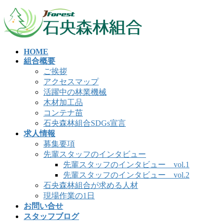
コ
ナ
ン
ビ
テ
ゲ
ン
ー
HOME
ツ
シ
組合概要
へ
ョ
ご挨拶
ス
ン
アクセスマップ
キ
に
活躍中の林業機械
ッ
移
木材加工品
プ
動
コンテナ苗
石央森林組合SDGs宣言
求人情報
募集要項
先輩スタッフのインタビュー
先輩スタッフのインタビュー vol.1
先輩スタッフのインタビュー vol.2
石央森林組合が求める人材
現場作業の1日
お問い合せ
スタッフブログ