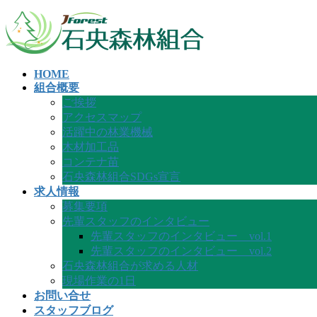
コ
ナ
ン
ビ
テ
ゲ
ン
ー
HOME
ツ
シ
組合概要
へ
ョ
ご挨拶
ス
ン
アクセスマップ
キ
に
活躍中の林業機械
ッ
移
木材加工品
プ
動
コンテナ苗
石央森林組合SDGs宣言
求人情報
募集要項
先輩スタッフのインタビュー
先輩スタッフのインタビュー vol.1
先輩スタッフのインタビュー vol.2
石央森林組合が求める人材
現場作業の1日
お問い合せ
スタッフブログ