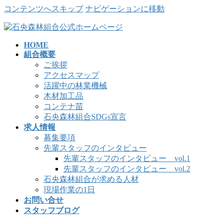
コンテンツへスキップ
ナビゲーションに移動
HOME
組合概要
ご挨拶
アクセスマップ
活躍中の林業機械
木材加工品
コンテナ苗
石央森林組合SDGs宣言
求人情報
募集要項
先輩スタッフのインタビュー
先輩スタッフのインタビュー vol.1
先輩スタッフのインタビュー vol.2
石央森林組合が求める人材
現場作業の1日
お問い合せ
スタッフブログ