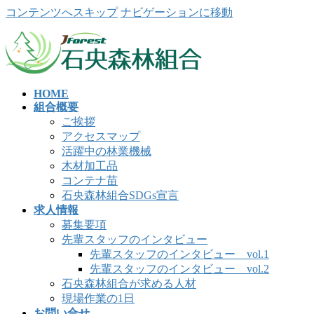
コンテンツへスキップ
ナビゲーションに移動
HOME
組合概要
ご挨拶
アクセスマップ
活躍中の林業機械
木材加工品
コンテナ苗
石央森林組合SDGs宣言
求人情報
募集要項
先輩スタッフのインタビュー
先輩スタッフのインタビュー vol.1
先輩スタッフのインタビュー vol.2
石央森林組合が求める人材
現場作業の1日
お問い合せ