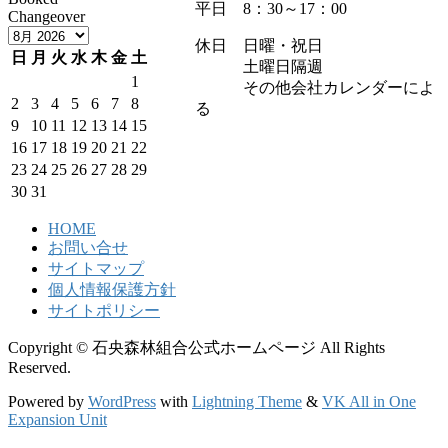
平日 8：30～17：00
Changeover
休日 日曜・祝日
日
月
火
水
木
金
土
土曜日隔週
1
その他会社カレンダーによ
2
3
4
5
6
7
8
る
9
10
11
12
13
14
15
16
17
18
19
20
21
22
23
24
25
26
27
28
29
30
31
HOME
お問い合せ
サイトマップ
個人情報保護方針
サイトポリシー
Copyright © 石央森林組合公式ホームページ All Rights
Reserved.
Powered by
WordPress
with
Lightning Theme
&
VK All in One
Expansion Unit