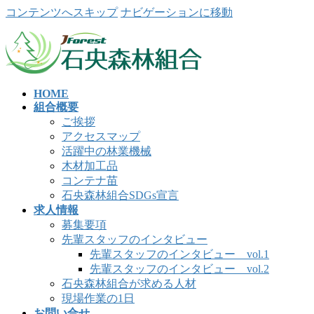
コンテンツへスキップ
ナビゲーションに移動
HOME
組合概要
ご挨拶
アクセスマップ
活躍中の林業機械
木材加工品
コンテナ苗
石央森林組合SDGs宣言
求人情報
募集要項
先輩スタッフのインタビュー
先輩スタッフのインタビュー vol.1
先輩スタッフのインタビュー vol.2
石央森林組合が求める人材
現場作業の1日
お問い合せ